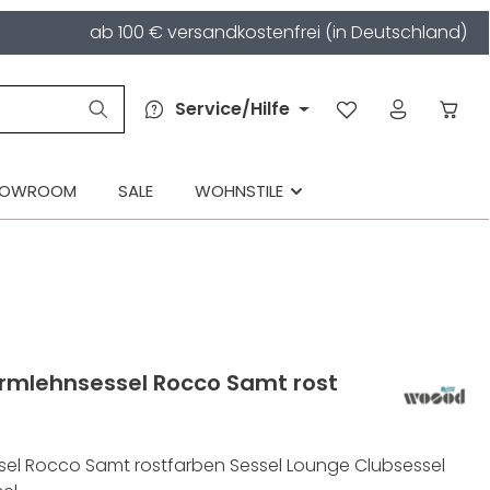
ab 100 € versandkostenfrei (in Deutschland)
Service/Hilfe
HOWROOM
SALE
WOHNSTILE
rmlehnsessel Rocco Samt rost
el Rocco Samt rostfarben Sessel Lounge Clubsessel