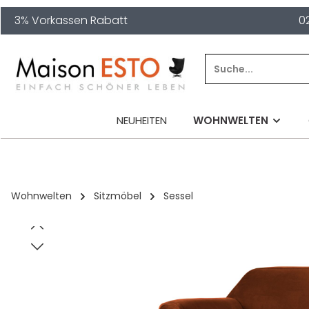
3% Vorkassen Rabatt
0
springen
Zur Hauptnavigation springen
NEUHEITEN
WOHNWELTEN
Wohnwelten
Sitzmöbel
Sessel
Bildergalerie überspringen