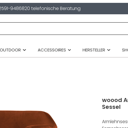
2591-9486820 telefonische Beratung
OUTDOOR
ACCESSOIRES
HERSTELLER
S
woood A
Sessel
Armlehnsess