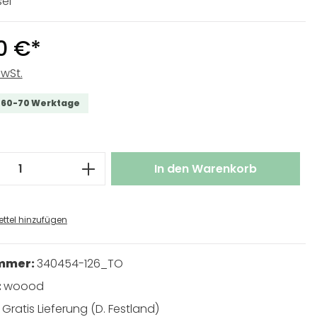
el
0 €*
MwSt.
t 60-70 Werktage
 Anzahl: Gib den gewünschten Wert ei
In den Warenkorb
ttel hinzufügen
ummer:
340454-126_TO
:
woood
:
Gratis Lieferung (D. Festland)