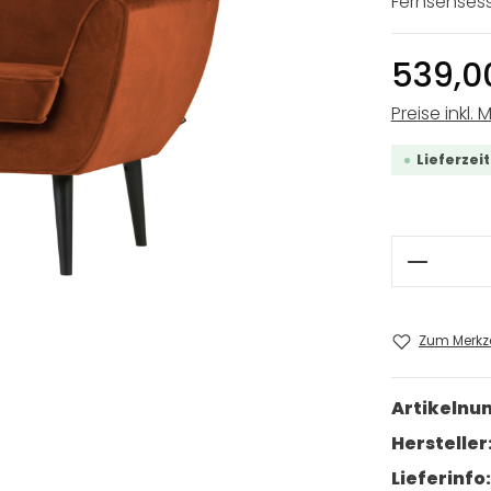
Fernsehsess
539,0
Preise inkl. 
Lieferzei
Produkt
Zum Merkze
Artikeln
Hersteller
Lieferinfo