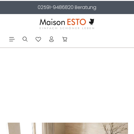
02591-9486820 Beratung
alt springen