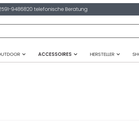
2591-9486820 telefonische Beratung
OUTDOOR
ACCESSOIRES
HERSTELLER
S