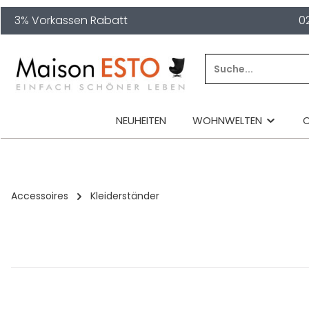
3% Vorkassen Rabatt
0
springen
Zur Hauptnavigation springen
NEUHEITEN
WOHNWELTEN
Accessoires
Kleiderständer