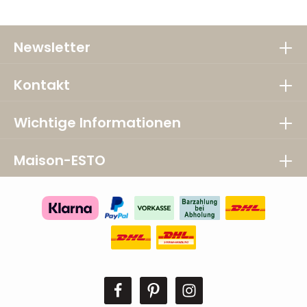
gesamte Holz aus verantwortungsvoller
Forstwirtschaft stammt, d. h. aus einer
Forstwirtschaft, die Mensch und Umwelt
berücksichtigt. Mit dem Kauf von FSC-zertifizierten
Möbeln treffen Sie eine bessere Entscheidung für
die Umwelt. Damit sich ein Unternehmen FSC®-
zertifiziert nennen kann, muss es seine Lieferketten
und Bestände zu 100 % kontrollieren. Regelmäßige
Audits werden von einer externen Partei
durchgeführt.
Newsletter
Kontakt
Wichtige Informationen
Maison-ESTO