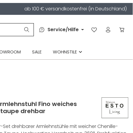
ab 100 € versandkostenfrei (in Deutschland)
Service/Hilfe
HOWROOM
SALE
WOHNSTILE
Armlehnstuhl Fino weiches
 taupe drehbar
2er-Set drehbarer Armlehnstühle mit weicher Chenille-