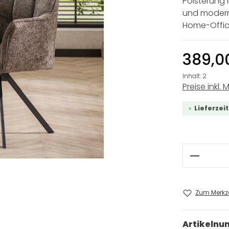
Polsterung 
und modern
Home-Office
389,0
Inhalt:
2
Preise inkl. 
Lieferzei
Produkt
Zum Merkze
Artikeln