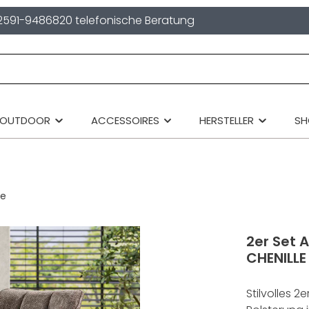
2591-9486820 telefonische Beratung
OUTDOOR
ACCESSOIRES
HERSTELLER
S
ne
2er Set 
CHENILLE
Stilvolles 