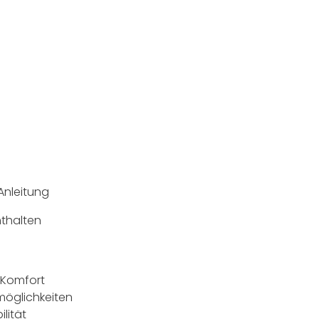
 Anleitung
nthalten
 Komfort
zmöglichkeiten
ilität