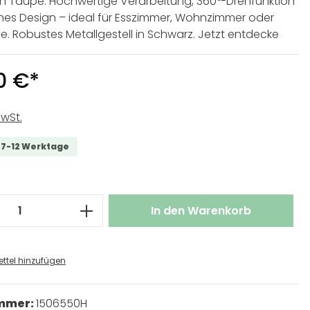
in Taupe. Hochwertige Verarbeitung, 360°-Drehfunktion
es Design – ideal für Esszimmer, Wohnzimmer oder
. Robustes Metallgestell in Schwarz. Jetzt entdecke
0 €*
MwSt.
t 7-12 Werktage
 Anzahl: Gib den gewünschten Wert ei
In den Warenkorb
ttel hinzufügen
ummer:
1506550H