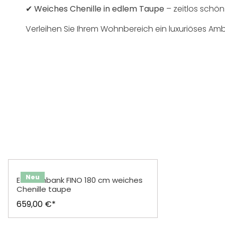
✔
Weiches Chenille in edlem Taupe
– zeitlos schö
Verleihen Sie Ihrem Wohnbereich ein luxuriöses Ambie
Produktgalerie überspringen
Neu
Esstischbank FINO 180 cm weiches
Chenille taupe
659,00 €*