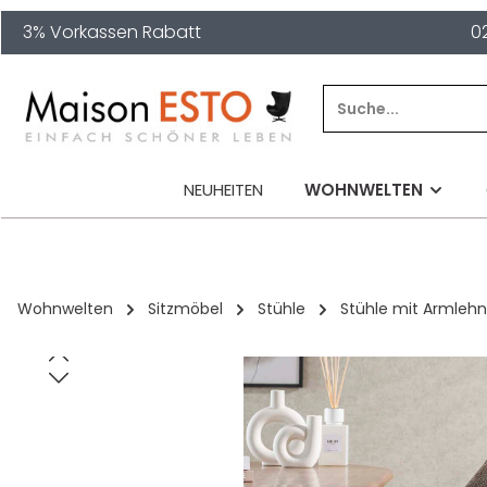
3% Vorkassen Rabatt
0
springen
Zur Hauptnavigation springen
NEUHEITEN
WOHNWELTEN
Wohnwelten
Sitzmöbel
Stühle
Stühle mit Armleh
Bildergalerie überspringen