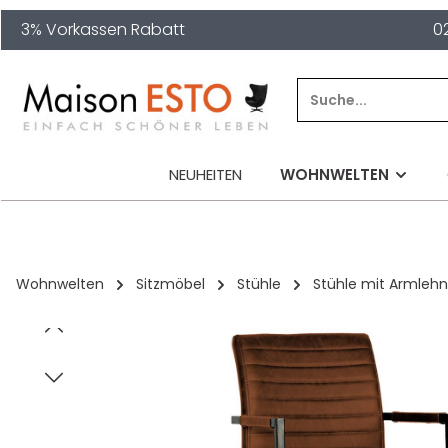
3% Vorkassen Rabatt
0
springen
Zur Hauptnavigation springen
NEUHEITEN
WOHNWELTEN
Wohnwelten
Sitzmöbel
Stühle
Stühle mit Armleh
Bildergalerie überspringen