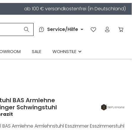
ab 100 € versandkostenfrei (in Deutschland)
Service/Hilfe
HOWROOM
SALE
WOHNSTILE
Stuhl BAS Armlehne
inger Schwingstuhl
razit
hl BAS Armlehne Armlehnstuhl Esszimmer Esszimmerstuhl