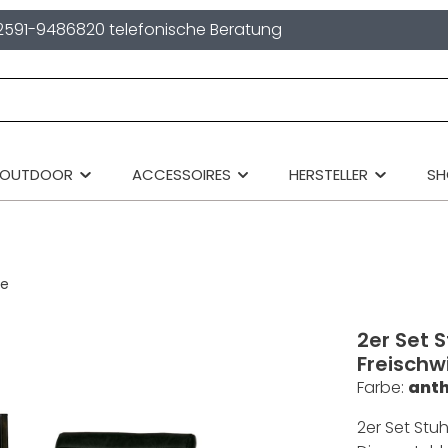
2591-9486820 telefonische Beratung
OUTDOOR
ACCESSOIRES
HERSTELLER
S
ne
2er Set 
Freischw
Farbe:
anth
2er Set Stu