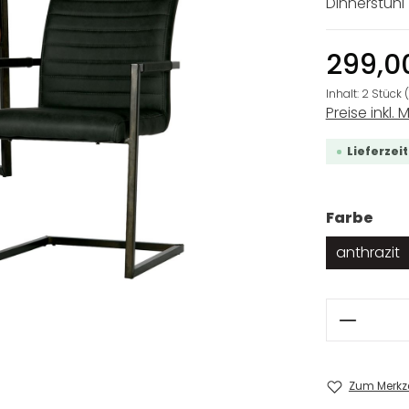
Dinnerstuhl
299,0
Inhalt:
2 Stück
Preise inkl. 
Lieferzei
aus
Farbe
anthrazit
Produkt
Zum Merkze