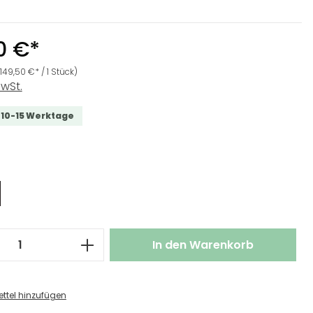
0 €*
(149,50 €* / 1 Stück)
MwSt.
t 10-15 Werktage
wählen
 Anzahl: Gib den gewünschten Wert ei
In den Warenkorb
ttel hinzufügen