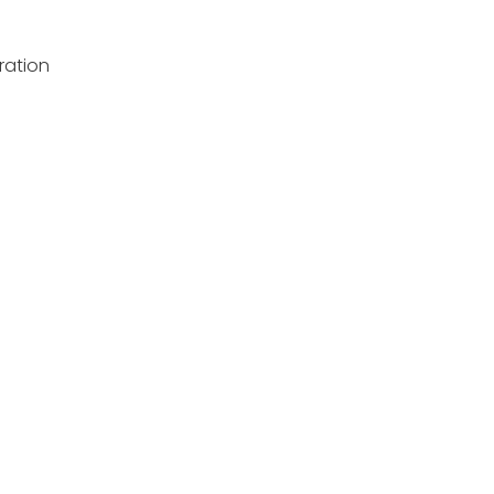
h
ration