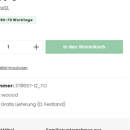
MwSt.
t 60-70 Werktage
 Anzahl: Gib den gewünschten Wert ei
In den Warenkorb
ttel hinzufügen
ummer:
378657-12_TO
:
woood
:
Gratis Lieferung (D. Festland)