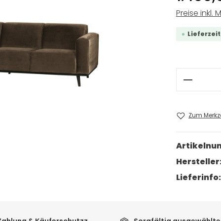
Preise inkl. 
Lieferzei
Produkt
Zum Merkze
Artikeln
Hersteller
Lieferinfo