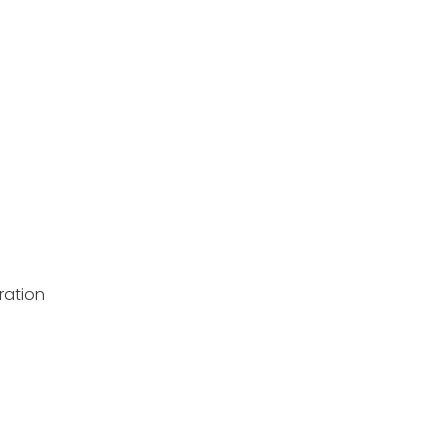
h
ration