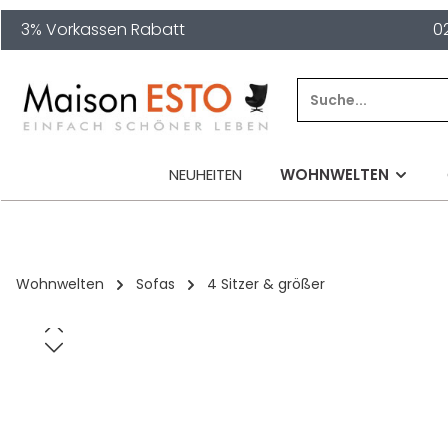
3% Vorkassen Rabatt
0
springen
Zur Hauptnavigation springen
NEUHEITEN
WOHNWELTEN
Wohnwelten
Sofas
4 Sitzer & größer
Bildergalerie überspringen