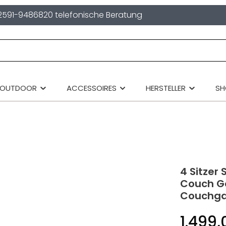
2591-9486820 telefonische Beratung
OUTDOOR
ACCESSOIRES
HERSTELLER
S
4 Sitzer
Couch G
Couchga
1.499,