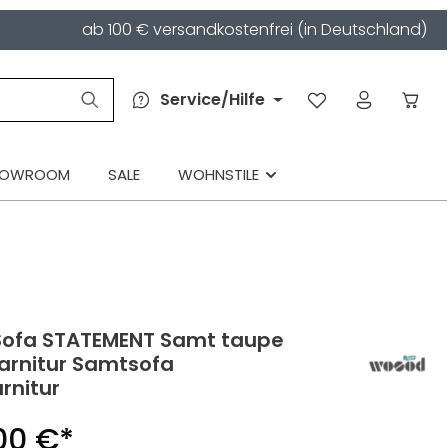
ab 100 € versandkostenfrei (in Deutschland)
Service/Hilfe
HOWROOM
SALE
WOHNSTILE
 Sofa STATEMENT Samt taupe
arnitur Samtsofa
rnitur
00 €*