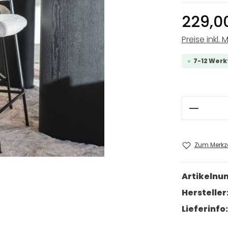
229,0
Preise inkl. 
7-12 Werk
Produkt
Zum Merkze
Artikeln
Hersteller
Lieferinfo