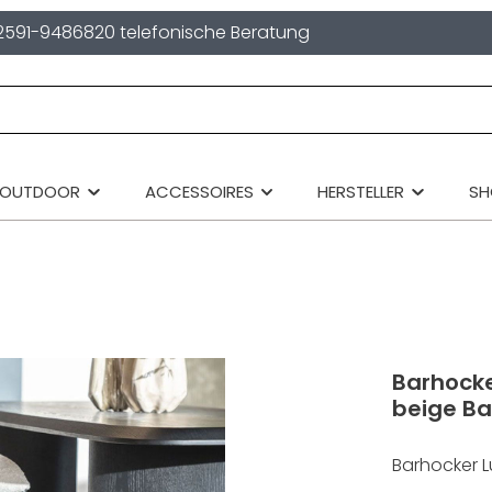
2591-9486820 telefonische Beratung
OUTDOOR
ACCESSOIRES
HERSTELLER
S
Barhocke
beige Ba
Barhocker L