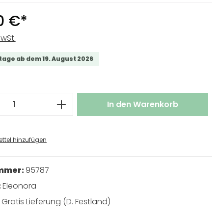
0 €*
MwSt.
tage ab dem 19. August 2026
 Anzahl: Gib den gewünschten Wert ei
In den Warenkorb
ttel hinzufügen
ummer:
95787
:
Eleonora
:
Gratis Lieferung (D. Festland)