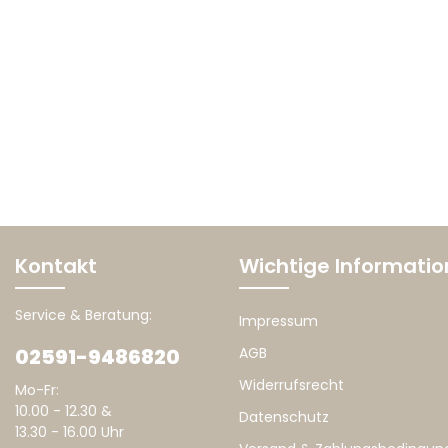
Kontakt
Wichtige Informati
Service & Beratung:
Impressum
02591-9486820
AGB
Widerrufsrecht
Mo-Fr:
10.00 - 12.30 &
Datenschutz
13.30 - 16.00 Uhr