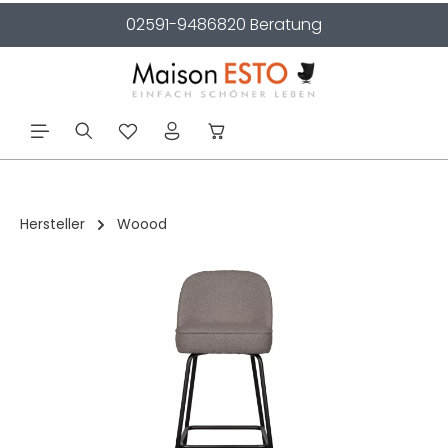
02591-9486820 Beratung
alt springen
Hersteller
Woood
Bildergalerie überspringen