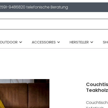
2591-9486820 telefonische Beratung
OUTDOOR
ACCESSOIRES
HERSTELLER
S
Couchtis
Teakholz
Couchtisch T