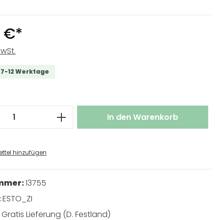
 €*
MwSt.
t 7-12 Werktage
 Anzahl: Gib den gewünschten Wert ei
In den Warenkorb
ttel hinzufügen
ummer:
13755
:
ESTO_ZI
:
Gratis Lieferung (D. Festland)