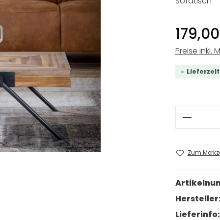
Sofatisch
179,00
Preise inkl. 
Lieferzei
Produkt
Zum Merkze
Artikeln
Hersteller
Lieferinfo