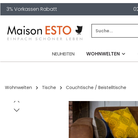
3% Vorkassen Rabatt
0
springen
Zur Hauptnavigation springen
NEUHEITEN
WOHNWELTEN
Wohnwelten
Tische
Couchtische / Beistelltische
Bildergalerie überspringen