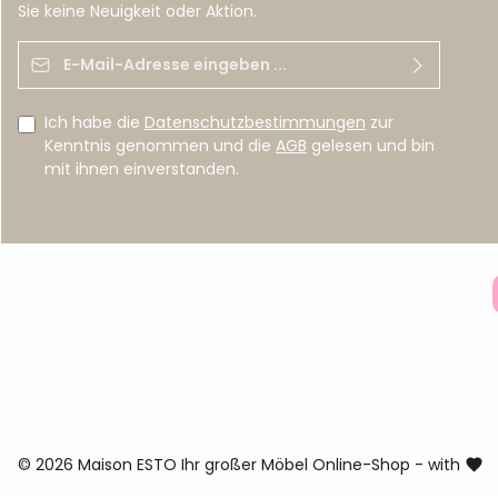
Sie keine Neuigkeit oder Aktion.
E-Mail-Adresse*
Ich habe die
Datenschutzbestimmungen
zur
Kenntnis genommen und die
AGB
gelesen und bin
mit ihnen einverstanden.
© 2026 Maison ESTO Ihr großer Möbel Online-Shop - with