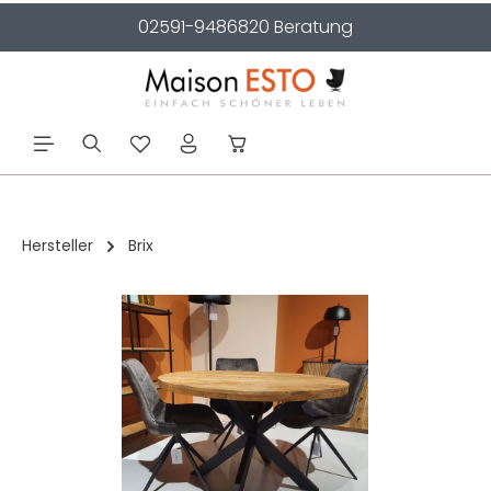
02591-9486820 Beratung
alt springen
Hersteller
Brix
Bildergalerie überspringen