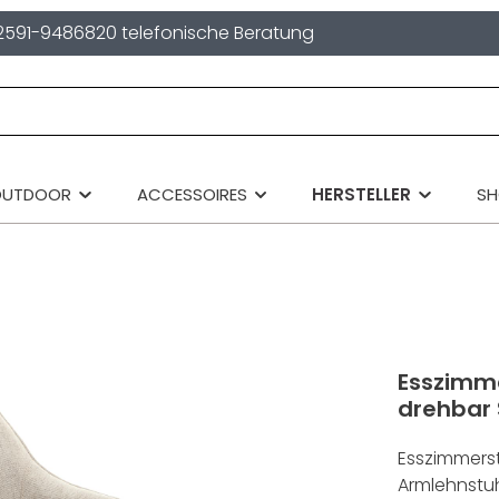
2591-9486820 telefonische Beratung
OUTDOOR
ACCESSOIRES
HERSTELLER
S
Esszimm
drehbar 
Esszimmers
Armlehnstuh