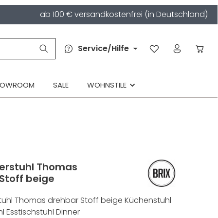
ab 100 € versandkostenfrei (in Deutschland)
Service/Hilfe
HOWROOM
SALE
WOHNSTILE
erstuhl Thomas
Stoff beige
tuhl Thomas drehbar Stoff beige Küchenstuhl
l Esstischstuhl Dinner