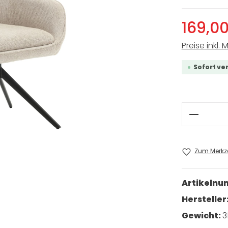
169,0
Preise inkl. 
Sofort ve
Produkt
Zum Merkze
Artikeln
Hersteller
Gewicht:
3