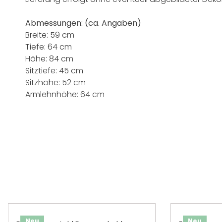
Abmessungen:
(ca. Angaben)
Breite: 59 cm
Tiefe: 64 cm
Höhe: 84 cm
Sitztiefe: 45 cm
Sitzhöhe: 52 cm
Armlehnhöhe: 64 cm
Produktgalerie überspringen
Neu
Neu