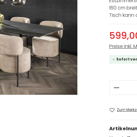
Esszimmerti
160 cm breit
Tisch kann 
599,0
Preise inkl. 
Sofort ve
Produkt
Zum Merkze
Artikeln