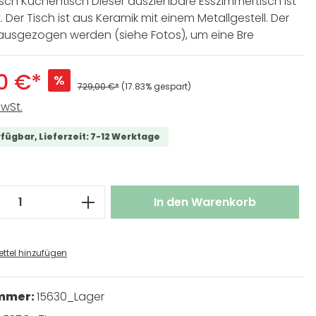
sch Küchentisch Dieser ausziehbare Esszimmertisch ist
. Der Tisch ist aus Keramik mit einem Metallgestell. Der
ausgezogen werden (siehe Fotos), um eine Bre
0 €*
%
729,00 €*
(17.83% gespart)
MwSt.
rfügbar, Lieferzeit: 7-12 Werktage
 Anzahl: Gib den gewünschten Wert ei
In den Warenkorb
ttel hinzufügen
ummer:
15630_Lager