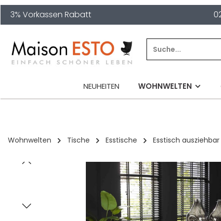
3% Vorkassen Rabatt
0
springen
Zur Hauptnavigation springen
NEUHEITEN
WOHNWELTEN
Wohnwelten
Tische
Esstische
Esstisch ausziehbar
Bildergalerie überspringen