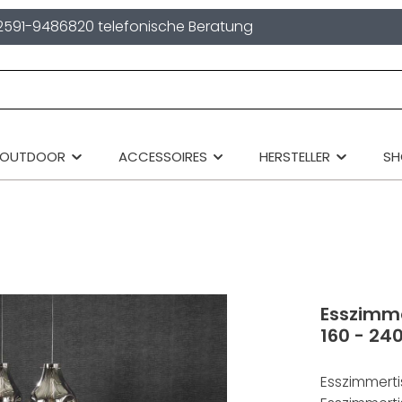
2591-9486820 telefonische Beratung
OUTDOOR
ACCESSOIRES
HERSTELLER
S
Esszimme
160 - 24
Esszimmerti