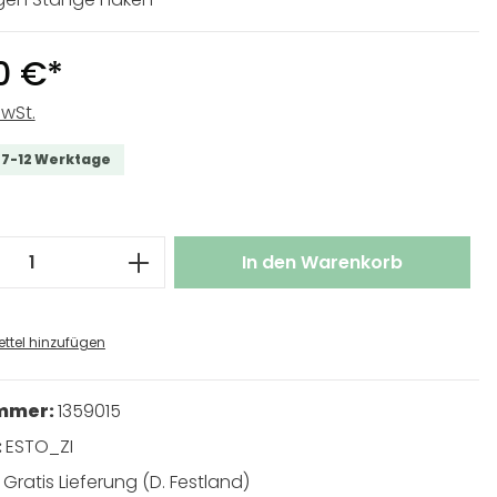
0 €*
MwSt.
t 7-12 Werktage
 Anzahl: Gib den gewünschten Wert ei
In den Warenkorb
ttel hinzufügen
ummer:
1359015
:
ESTO_ZI
:
Gratis Lieferung (D. Festland)