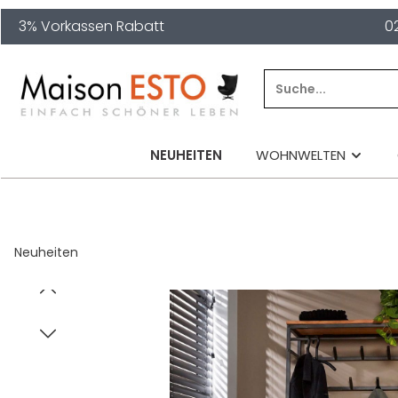
3% Vorkassen Rabatt
0
springen
Zur Hauptnavigation springen
NEUHEITEN
WOHNWELTEN
Neuheiten
Bildergalerie überspringen