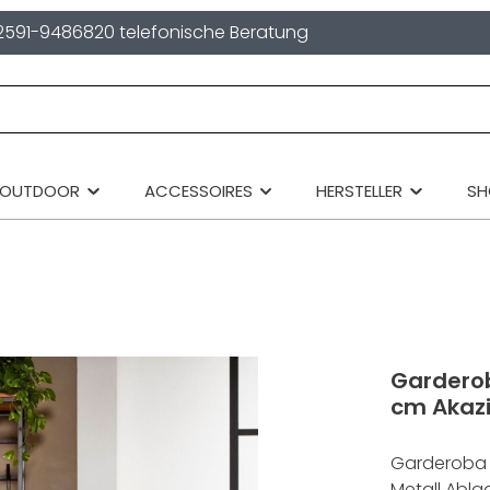
2591-9486820 telefonische Beratung
OUTDOOR
ACCESSOIRES
HERSTELLER
S
Gardero
cm Akaz
Garderoba 
Metall Abl