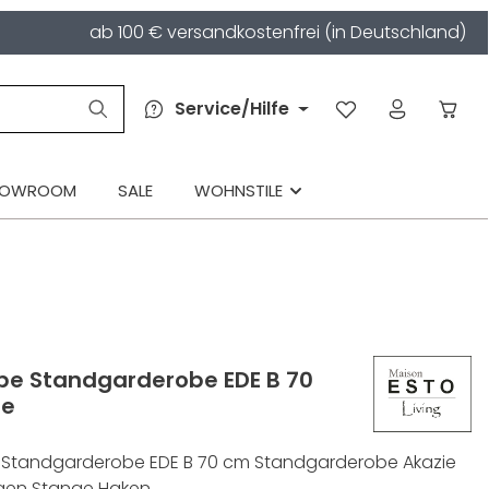
ab 100 € versandkostenfrei (in Deutschland)
Service/Hilfe
HOWROOM
SALE
WOHNSTILE
be Standgarderobe EDE B 70
ie
Standgarderobe EDE B 70 cm Standgarderobe Akazie
agen Stange Haken