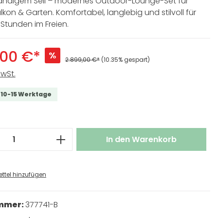
ändigem Seil – modernes Outdoor-Lounge-Set für
lkon & Garten. Komfortabel, langlebig und stilvoll für
Stunden im Freien.
,00 €*
%
2.899,00 €*
(10.35% gespart)
MwSt.
t 10-15 Werktage
 Anzahl: Gib den gewünschten Wert ei
In den Warenkorb
ttel hinzufügen
ummer:
377741-B