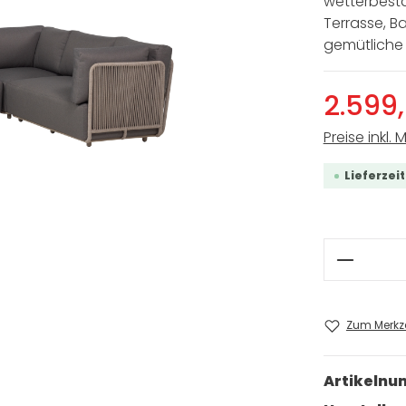
wetterbest
Terrasse, Ba
gemütliche 
2.599
Preise inkl. 
Lieferzei
Produkt
Zum Merkze
Artikeln