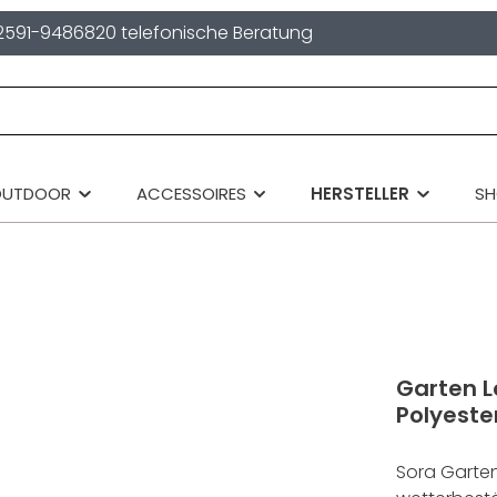
2591-9486820 telefonische Beratung
OUTDOOR
ACCESSOIRES
HERSTELLER
S
Garten L
Polyeste
Sora Garten