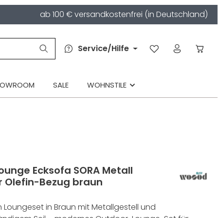
ab 100 € versandkostenfrei (in Deutschland)
Service/Hilfe
HOWROOM
SALE
WOHNSTILE
ounge Ecksofa SORA Metall
r Olefin-Bezug braun
 Loungeset in Braun mit Metallgestell und