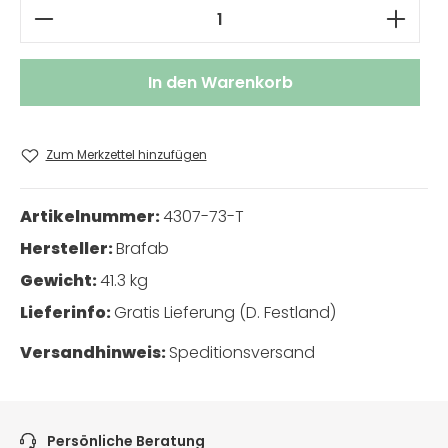
Produkt Anzahl: Gib den gewünschten W
In den Warenkorb
Zum Merkzettel hinzufügen
Artikelnummer:
4307-73-T
Hersteller:
Brafab
Gewicht:
41.3 kg
Lieferinfo:
Gratis Lieferung (D. Festland)
Versandhinweis:
Speditionsversand
Persönliche Beratung