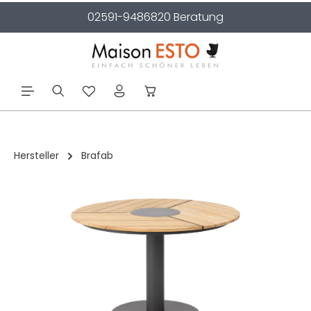
02591-9486820 Beratung
alt springen
Hersteller
Brafab
Bildergalerie überspringen