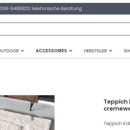
2591-9486820 telefonische Beratung
OUTDOOR
ACCESSOIRES
HERSTELLER
S
Teppich 
cremewe
Teppich Ka