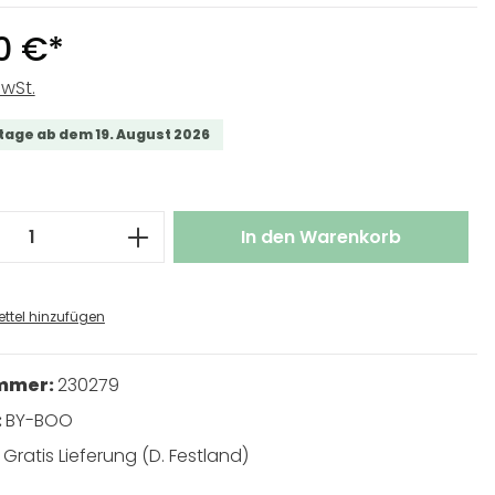
0 €*
MwSt.
tage ab dem 19. August 2026
 Anzahl: Gib den gewünschten Wert ei
In den Warenkorb
ttel hinzufügen
ummer:
230279
:
BY-BOO
:
Gratis Lieferung (D. Festland)