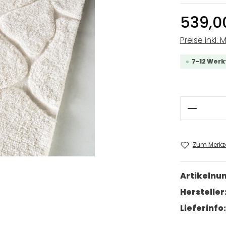
539,0
Preise inkl. 
7-12 Werk
Produkt
Zum Merkze
Artikeln
Hersteller
Lieferinfo