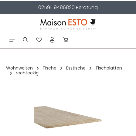
02591-9486820 Beratung
alt springen
Wohnwelten
Tische
Esstische
Tischplatten
rechteckig
Bildergalerie überspringen