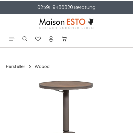
02591-9486820 Beratung
alt springen
Hersteller
Woood
Bildergalerie überspringen