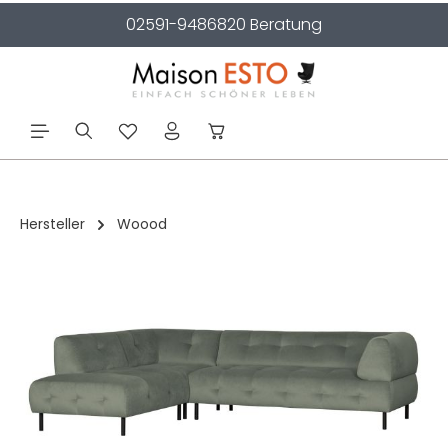
02591-9486820 Beratung
alt springen
Hersteller
Woood
Bildergalerie überspringen