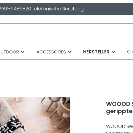
2591-9486820 telefonische Beratung
OUTDOOR
ACCESSOIRES
HERSTELLER
S
WOOOD S
gerippte
WOOOD Seco