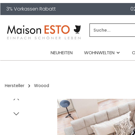
3% Vorkassen Rabatt
0
springen
Zur Hauptnavigation springen
NEUHEITEN
WOHNWELTEN
Hersteller
Woood
Bildergalerie überspringen