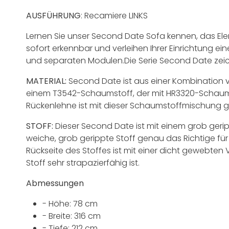
AUSFÜHRUNG
: Recamiere LINKS
Lernen Sie unser Second Date Sofa kennen, das Elem
sofort erkennbar und verleihen Ihrer Einrichtung e
und separaten Modulen.Die Serie Second Date zeich
MATERIAL:
Second Date ist aus einer Kombination v
einem T3542-Schaumstoff, der mit HR3320-Schaums
Rückenlehne ist mit dieser Schaumstoffmischung gef
STOFF:
Dieser Second Date ist mit einem grob geri
weiche, grob gerippte Stoff genau das Richtige für 
Rückseite des Stoffes ist mit einer dicht gewebten V
Stoff sehr strapazierfähig ist.
Abmessungen
- Höhe: 78 cm
- Breite: 316 cm
- Tiefe: 212 cm