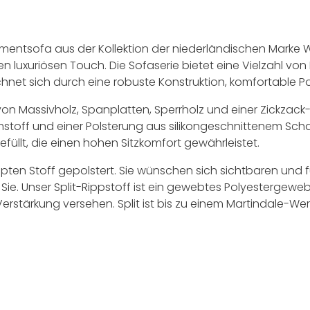
entsofa aus der Kollektion der niederländischen Marke WO
inen luxuriösen Touch. Die Sofaserie bietet eine Vielzahl 
net sich durch eine robuste Konstruktion, komfortable Po
on Massivholz, Spanplatten, Sperrholz und einer Zickzack-
toff und einer Polsterung aus silikongeschnittenem Sch
üllt, die einen hohen Sitzkomfort gewährleistet.
ppten Stoff gepolstert. Sie wünschen sich sichtbaren und
Sie. Unser Split-Rippstoff ist ein gewebtes Polyestergeweb
erstärkung versehen. Split ist bis zu einem Martindale-Wer