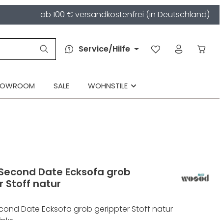
ab 100 € versandkostenfrei (in Deutschland)
Service/Hilfe
HOWROOM
SALE
WOHNSTILE
econd Date Ecksofa grob
r Stoff natur
nd Date Ecksofa grob gerippter Stoff natur