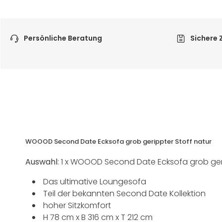
Persönliche Beratung
Sichere 
WOOOD Second Date Ecksofa grob gerippter Stoff natur
Auswahl
: 1 x WOOOD Second Date Ecksofa grob geri
Das ultimative Loungesofa
Teil der bekannten Second Date Kollektion
hoher Sitzkomfort
H 78 cm x B 316 cm x T 212 cm