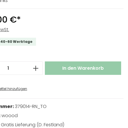
inks
00 €*
MwSt.
t 40-60 Werktage
 Anzahl: Gib den gewünschten Wert ei
In den Warenkorb
ttel hinzufügen
ummer:
379014-RN_TO
:
woood
:
Gratis Lieferung (D. Festland)