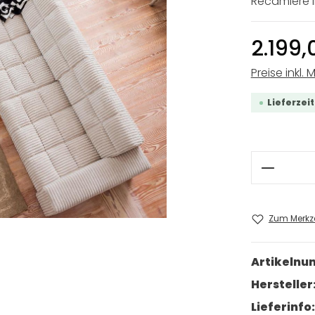
Recamiere l
2.199,
Preise inkl. 
Lieferzei
Produkt
Zum Merkze
Artikeln
Hersteller
Lieferinfo