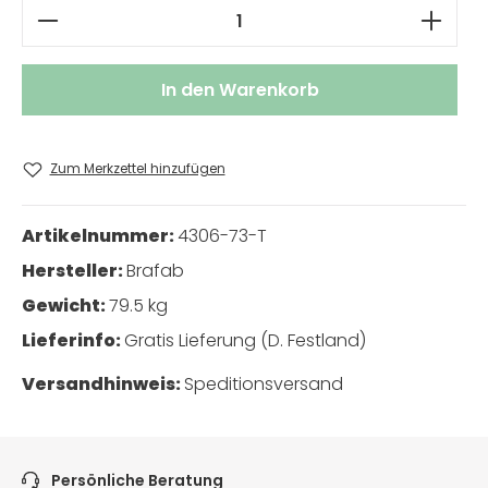
Produkt Anzahl: Gib den gewünschten W
In den Warenkorb
Zum Merkzettel hinzufügen
Artikelnummer:
4306-73-T
Hersteller:
Brafab
Gewicht:
79.5 kg
Lieferinfo:
Gratis Lieferung (D. Festland)
Versandhinweis:
Speditionsversand
Persönliche Beratung